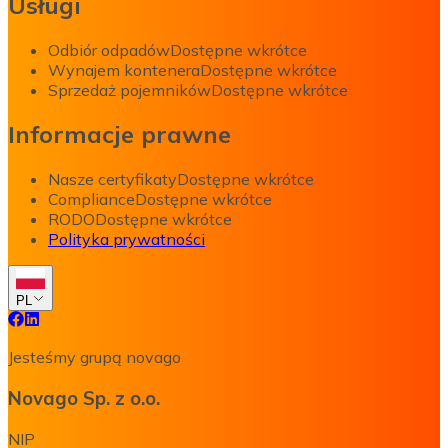
Usługi
Odbiór odpadów
Dostępne wkrótce
Wynajem kontenera
Dostępne wkrótce
Sprzedaż pojemników
Dostępne wkrótce
Informacje prawne
Nasze certyfikaty
Dostępne wkrótce
Compliance
Dostępne wkrótce
RODO
Dostępne wkrótce
Polityka prywatności
PL
Jesteśmy grupą novago
Novago Sp. z o.o.
NIP