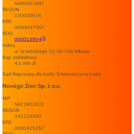
5690001697
REGON
130020016
KRS
0000047567
BDO
000013934
Adres
ul. Grzebskiego 10, 06-500 Mława
Kap. zakładowy
4,3 mln zł
Sąd Rejonowy dla Łodzi Śródmieścia w Łodzi
Novago Żnin Sp. z o.o.
NIP
5621802632
REGON
341229550
KRS
0000425357