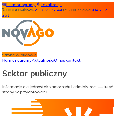
Harmonogramy
·
Lokalizacje
BIURO Mława
(23) 655 22 44
·
PSZOK Mława
504 232
251
Strona w budowie
Harmonogramy
Aktualności
O nas
Kontakt
Sektor publiczny
Informacje dla jednostek samorządu i administracji — treść
strony w przygotowaniu.