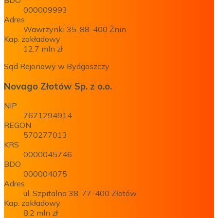
BDO
000009993
Adres
Wawrzynki 35, 88-400 Żnin
Kap. zakładowy
12,7 mln zł
Sąd Rejonowy w Bydgoszczy
Novago Złotów Sp. z o.o.
NIP
7671294914
REGON
570277013
KRS
0000045746
BDO
000004075
Adres
ul. Szpitalna 38, 77-400 Złotów
Kap. zakładowy
8,2 mln zł