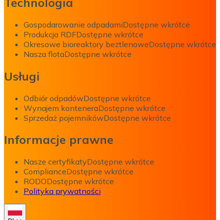
Technologia
Gospodarowanie odpadami
Dostępne wkrótce
Produkcja RDF
Dostępne wkrótce
Okresowe bioreaktory beztlenowe
Dostępne wkrótce
Nasza flota
Dostępne wkrótce
Usługi
Odbiór odpadów
Dostępne wkrótce
Wynajem kontenera
Dostępne wkrótce
Sprzedaż pojemników
Dostępne wkrótce
Informacje prawne
Nasze certyfikaty
Dostępne wkrótce
Compliance
Dostępne wkrótce
RODO
Dostępne wkrótce
Polityka prywatności