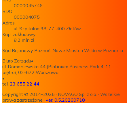
0000045746
BDO
000004075
Adres
ul. Szpitalna 38, 77-400 Złotów
Kap. zakładowy
8,2 mln zł
Sąd Rejonowy Poznań-Nowe Miasto i Wilda w Poznaniu
Biuro Zarządu
•
ul. Domaniewska 44 (Platinium Business Park 4, 11
piętro), 02-672 Warszawa
•
tel.
23 655 22 44
Copyright © 2014–2026
·
NOVAGO Sp. z o.o.
·
Wszelkie
prawa zastrzeżone
·
ver:
0.5.20260710