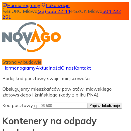
Harmonogramy
·
Lokalizacje
BIURO Mława
(23) 655 22 44
·
PSZOK Mława
504 232
251
Strona w budowie
Harmonogramy
Aktualności
O nas
Kontakt
Podaj kod pocztowy swojej miejscowości
Obsługujemy mieszkańców powiatów: mławskiego,
złotowskiego i żnińskiego (kody z pliku PNA).
Kod pocztowy
Zapisz lokalizację
Kontenery na odpady