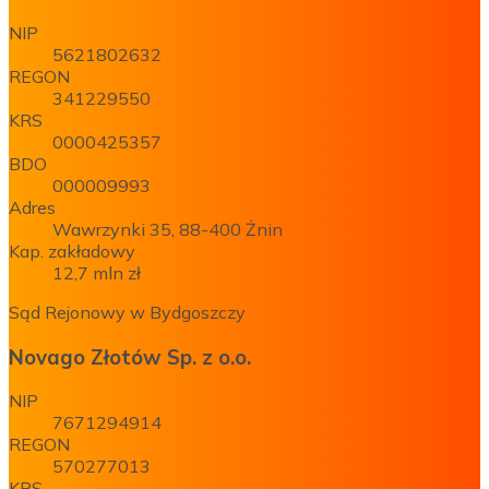
NIP
5621802632
REGON
341229550
KRS
0000425357
BDO
000009993
Adres
Wawrzynki 35, 88-400 Żnin
Kap. zakładowy
12,7 mln zł
Sąd Rejonowy w Bydgoszczy
Novago Złotów Sp. z o.o.
NIP
7671294914
REGON
570277013
KRS