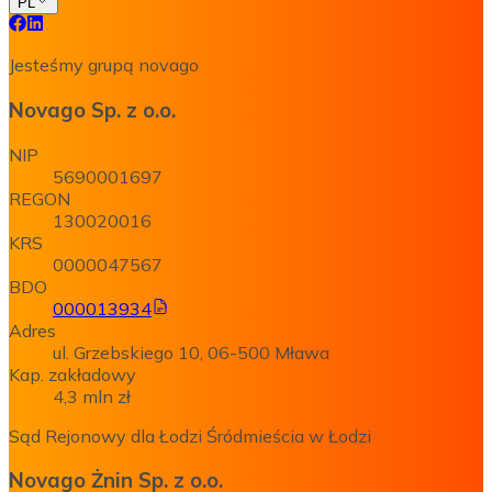
PL
Jesteśmy grupą novago
Novago Sp. z o.o.
NIP
5690001697
REGON
130020016
KRS
0000047567
BDO
000013934
Adres
ul. Grzebskiego 10, 06-500 Mława
Kap. zakładowy
4,3 mln zł
Sąd Rejonowy dla Łodzi Śródmieścia w Łodzi
Novago Żnin Sp. z o.o.