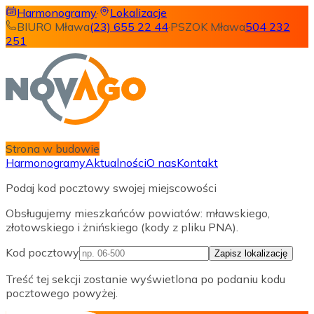
Harmonogramy
·
Lokalizacje
BIURO Mława
(23) 655 22 44
·
PSZOK Mława
504 232
251
Strona w budowie
Harmonogramy
Aktualności
O nas
Kontakt
Podaj kod pocztowy swojej miejscowości
Obsługujemy mieszkańców powiatów: mławskiego,
złotowskiego i żnińskiego (kody z pliku PNA).
Kod pocztowy
Zapisz lokalizację
Treść tej sekcji zostanie wyświetlona po podaniu kodu
pocztowego powyżej.