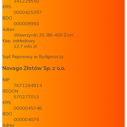
341229550
KRS
0000425357
BDO
000009993
Adres
Wawrzynki 35, 88-400 Żnin
Kap. zakładowy
12,7 mln zł
Sąd Rejonowy w Bydgoszczy
Novago Złotów Sp. z o.o.
NIP
7671294914
REGON
570277013
KRS
0000045746
BDO
000004075
Adres