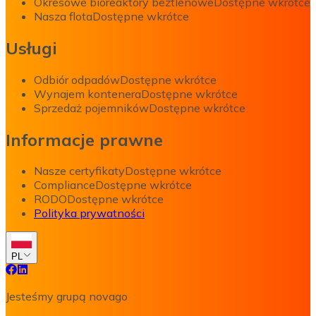
Okresowe bioreaktory beztlenowe
Dostępne wkrótce
Nasza flota
Dostępne wkrótce
Usługi
Odbiór odpadów
Dostępne wkrótce
Wynajem kontenera
Dostępne wkrótce
Sprzedaż pojemników
Dostępne wkrótce
Informacje prawne
Nasze certyfikaty
Dostępne wkrótce
Compliance
Dostępne wkrótce
RODO
Dostępne wkrótce
Polityka prywatności
PL
Jesteśmy grupą novago