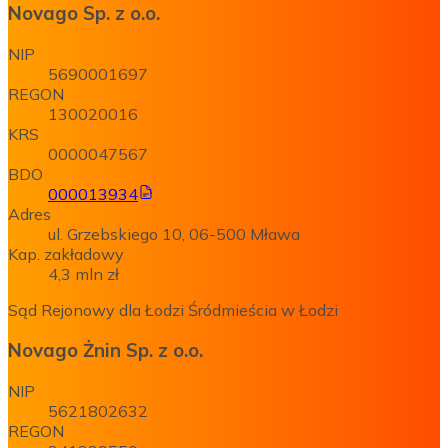
Novago Sp. z o.o.
NIP
5690001697
REGON
130020016
KRS
0000047567
BDO
000013934
Adres
ul. Grzebskiego 10, 06-500 Mława
Kap. zakładowy
4,3 mln zł
Sąd Rejonowy dla Łodzi Śródmieścia w Łodzi
Novago Żnin Sp. z o.o.
NIP
5621802632
REGON