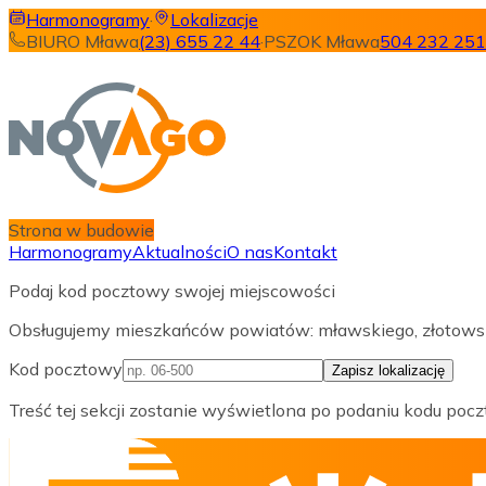
Harmonogramy
·
Lokalizacje
BIURO Mława
(23) 655 22 44
·
PSZOK Mława
504 232 251
Strona w budowie
Harmonogramy
Aktualności
O nas
Kontakt
Podaj kod pocztowy swojej miejscowości
Obsługujemy mieszkańców powiatów: mławskiego, złotowskie
Kod pocztowy
Zapisz lokalizację
Treść tej sekcji zostanie wyświetlona po podaniu kodu poc