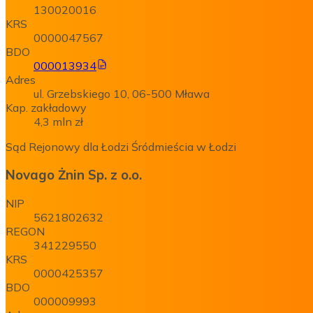
130020016
KRS
0000047567
BDO
000013934
Adres
ul. Grzebskiego 10, 06-500 Mława
Kap. zakładowy
4,3 mln zł
Sąd Rejonowy dla Łodzi Śródmieścia w Łodzi
Novago Żnin Sp. z o.o.
NIP
5621802632
REGON
341229550
KRS
0000425357
BDO
000009993