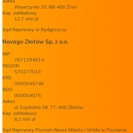
Adres
Wawrzynki 35, 88-400 Żnin
Kap. zakładowy
12,7 mln zł
Sąd Rejonowy w Bydgoszczy
Novago Złotów Sp. z o.o.
NIP
7671294914
REGON
570277013
KRS
0000045746
BDO
000004075
Adres
ul. Szpitalna 38, 77-400 Złotów
Kap. zakładowy
8,2 mln zł
Sąd Rejonowy Poznań-Nowe Miasto i Wilda w Poznaniu