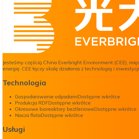
Jesteśmy częścią China Everbright Environment (CEE), mię
energię. CEE łączy skalę działania z technologią i inwest
Technologia
Gospodarowanie odpadami
Dostępne wkrótce
Produkcja RDF
Dostępne wkrótce
Okresowe bioreaktory beztlenowe
Dostępne wkrótce
Nasza flota
Dostępne wkrótce
Usługi