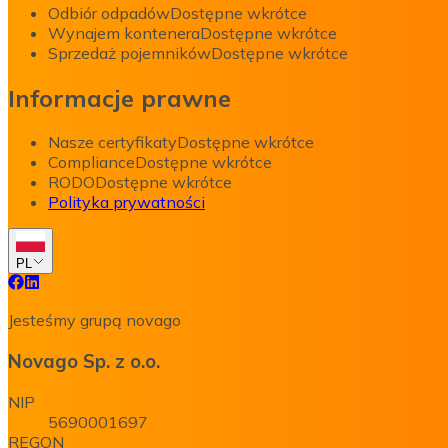
Odbiór odpadów
Dostępne wkrótce
Wynajem kontenera
Dostępne wkrótce
Sprzedaż pojemników
Dostępne wkrótce
Informacje prawne
Nasze certyfikaty
Dostępne wkrótce
Compliance
Dostępne wkrótce
RODO
Dostępne wkrótce
Polityka prywatności
PL
Jesteśmy grupą novago
Novago Sp. z o.o.
NIP
5690001697
REGON