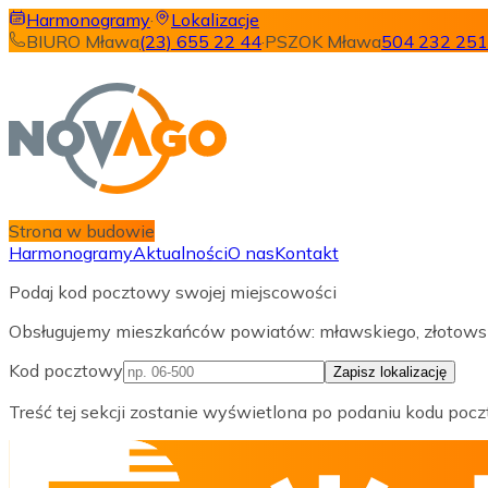
Harmonogramy
·
Lokalizacje
BIURO Mława
(23) 655 22 44
·
PSZOK Mława
504 232 251
Strona w budowie
Harmonogramy
Aktualności
O nas
Kontakt
Podaj kod pocztowy swojej miejscowości
Obsługujemy mieszkańców powiatów: mławskiego, złotowskie
Kod pocztowy
Zapisz lokalizację
Treść tej sekcji zostanie wyświetlona po podaniu kodu poc