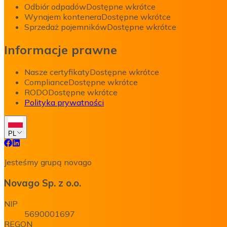
Odbiór odpadów
Dostępne wkrótce
Wynajem kontenera
Dostępne wkrótce
Sprzedaż pojemników
Dostępne wkrótce
Informacje prawne
Nasze certyfikaty
Dostępne wkrótce
Compliance
Dostępne wkrótce
RODO
Dostępne wkrótce
Polityka prywatności
PL
Jesteśmy grupą novago
Novago Sp. z o.o.
NIP
5690001697
REGON