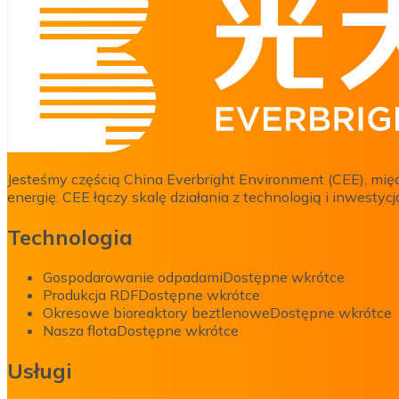
Jesteśmy częścią China Everbright Environment (CEE), mię
energię. CEE łączy skalę działania z technologią i inwest
Technologia
Gospodarowanie odpadami
Dostępne wkrótce
Produkcja RDF
Dostępne wkrótce
Okresowe bioreaktory beztlenowe
Dostępne wkrótce
Nasza flota
Dostępne wkrótce
Usługi