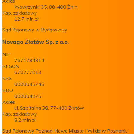
Adres
Wawrzynki 35, 88-400 Żnin
Kap. zakładowy
12,7 mln zł
Sąd Rejonowy w Bydgoszczy
Novago Złotów Sp. z o.o.
NIP
7671294914
REGON
570277013
KRS
0000045746
BDO
000004075
Adres
ul. Szpitalna 38, 77-400 Złotów
Kap. zakładowy
8,2 mln zł
Sąd Rejonowy Poznań-Nowe Miasto i Wilda w Poznaniu