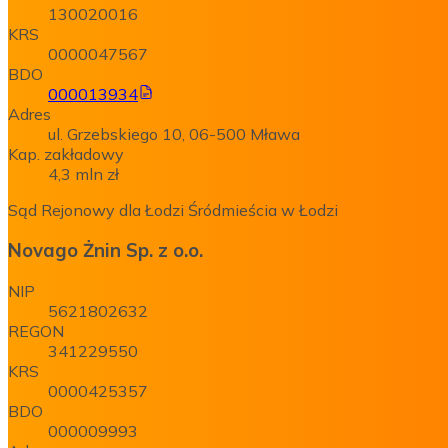
130020016
KRS
0000047567
BDO
000013934
Adres
ul. Grzebskiego 10, 06-500 Mława
Kap. zakładowy
4,3 mln zł
Sąd Rejonowy dla Łodzi Śródmieścia w Łodzi
Novago Żnin Sp. z o.o.
NIP
5621802632
REGON
341229550
KRS
0000425357
BDO
000009993