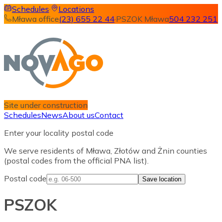
Schedules
·
Locations
Mława office
(23) 655 22 44
·
PSZOK Mława
504 232 251
Site under construction
Schedules
News
About us
Contact
Enter your locality postal code
We serve residents of Mława, Złotów and Żnin counties
(postal codes from the official PNA list).
Postal code
Save location
PSZOK