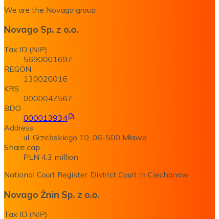
We are the Novago group
Novago Sp. z o.o.
Tax ID (NIP)
5690001697
REGON
130020016
KRS
0000047567
BDO
000013934
Address
ul. Grzebskiego 10, 06-500 Mława
Share cap.
PLN 4.3 million
National Court Register: District Court in Ciechanów.
Novago Żnin Sp. z o.o.
Tax ID (NIP)