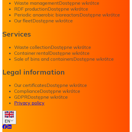
Waste management
Dostępne wkrótce
RDF production
Dostępne wkrótce
Periodic anaerobic bioreactors
Dostępne wkrótce
Our fleet
Dostępne wkrótce
Services
Waste collection
Dostępne wkrótce
Container rental
Dostępne wkrótce
Sale of bins and containers
Dostępne wkrótce
Legal information
Our certificates
Dostępne wkrótce
Compliance
Dostępne wkrótce
GDPR
Dostępne wkrótce
Privacy policy
EN