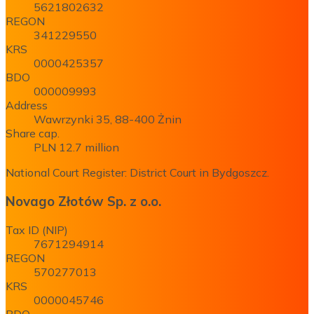
5621802632
REGON
341229550
KRS
0000425357
BDO
000009993
Address
Wawrzynki 35, 88-400 Żnin
Share cap.
PLN 12.7 million
National Court Register: District Court in Bydgoszcz.
Novago Złotów Sp. z o.o.
Tax ID (NIP)
7671294914
REGON
570277013
KRS
0000045746
BDO