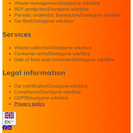
Waste management
Dostępne wkrótce
RDF production
Dostępne wkrótce
Periodic anaerobic bioreactors
Dostępne wkrótce
Our fleet
Dostępne wkrótce
Services
Waste collection
Dostępne wkrótce
Container rental
Dostępne wkrótce
Sale of bins and containers
Dostępne wkrótce
Legal information
Our certificates
Dostępne wkrótce
Compliance
Dostępne wkrótce
GDPR
Dostępne wkrótce
Privacy policy
EN