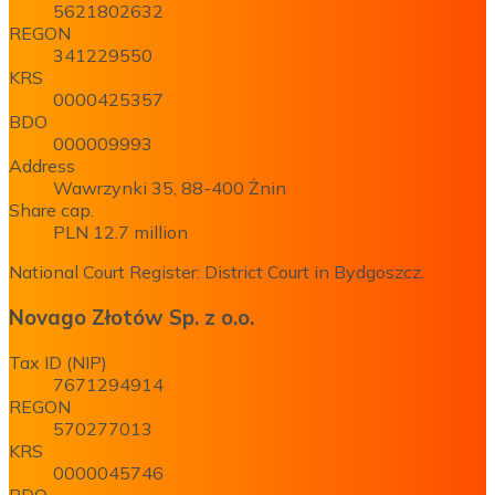
5621802632
REGON
341229550
KRS
0000425357
BDO
000009993
Address
Wawrzynki 35, 88-400 Żnin
Share cap.
PLN 12.7 million
National Court Register: District Court in Bydgoszcz.
Novago Złotów Sp. z o.o.
Tax ID (NIP)
7671294914
REGON
570277013
KRS
0000045746
BDO