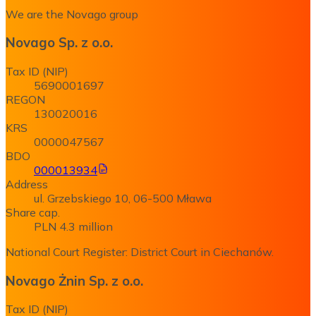
We are the Novago group
Novago Sp. z o.o.
Tax ID (NIP)
5690001697
REGON
130020016
KRS
0000047567
BDO
000013934
Address
ul. Grzebskiego 10, 06-500 Mława
Share cap.
PLN 4.3 million
National Court Register: District Court in Ciechanów.
Novago Żnin Sp. z o.o.
Tax ID (NIP)