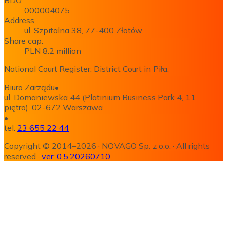
000004075
Address
ul. Szpitalna 38, 77-400 Złotów
Share cap.
PLN 8.2 million
National Court Register: District Court in Piła.
Biuro Zarządu
•
ul. Domaniewska 44 (Platinium Business Park 4, 11
piętro), 02-672 Warszawa
•
tel.
23 655 22 44
Copyright © 2014–2026
·
NOVAGO Sp. z o.o.
·
All rights
reserved
·
ver:
0.5.20260710