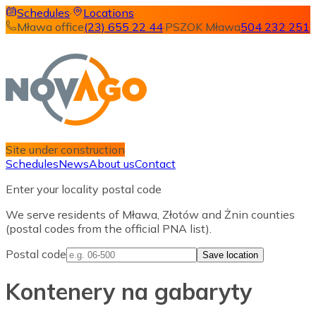
Schedules
·
Locations
Mława office
(23) 655 22 44
·
PSZOK Mława
504 232 251
Site under construction
Schedules
News
About us
Contact
Enter your locality postal code
We serve residents of Mława, Złotów and Żnin counties
(postal codes from the official PNA list).
Postal code
Save location
Kontenery na gabaryty